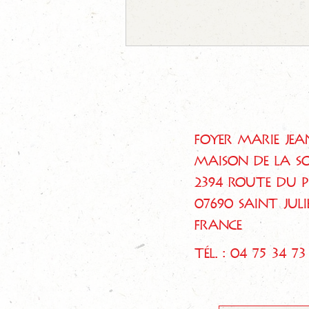
Foyer Marie Jea
Un Mardi pour elle
Maison de la So
2394 route du 
07690 SAINT JUL
FRANCE
Tél. : 04 75 34 73