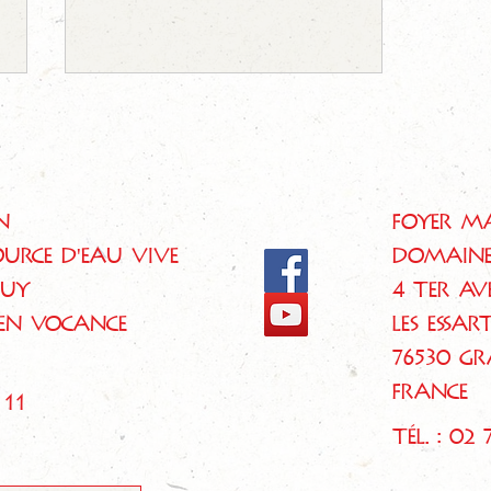
n
Foyer Ma
urce d'Eau Vive
Domaine
“Marie, cette inconnue...”
Puy
4 ter av
IEN VOCANCE
Les Essar
76530 G
FRANCE
 11
Tél. : 02