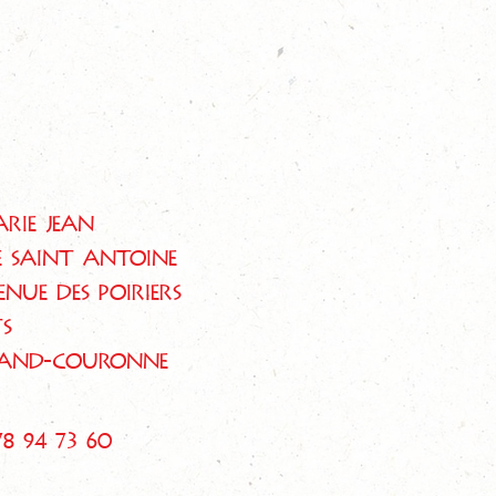
rie Jean
 Saint Antoine
enue des Poiriers
ts
rand-Couronne
 78 94 73 60