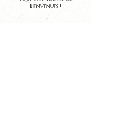
bienvenues !
Foyer Marie Jean
Maison de la Source d'Eau Vive
2394 route du Puy
07690 SAINT JULIEN VOCANCE
FRANCE
Tél. : 04 75 34 73 11
Nous envoyer un courrieL
Parvenir à la maison